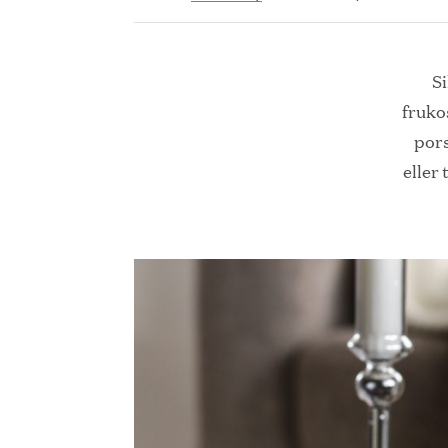
Si
fruko
pors
eller