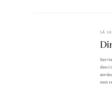
SÅ S
Di
Servi
den i
använ
mot r