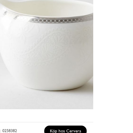
.: 0258382
Köp hos Cervera