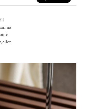
ill
 samma
kaffe
 eller