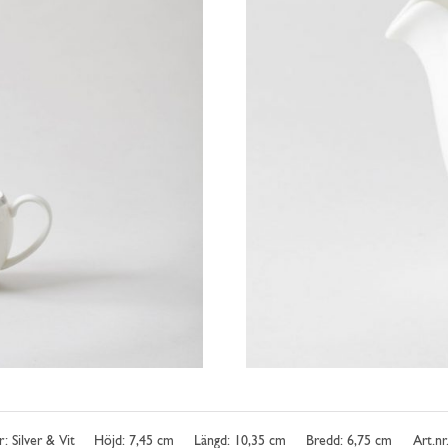
: Silver & Vit
Höjd: 7,45 cm
Längd: 10,35 cm
Bredd: 6,75 cm
Art.nr