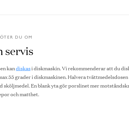
KÖTER DU OM
n servis
sen kan
diskas
i diskmaskin. Vi rekommenderar att du dis
 max 55 grader i diskmaskinen. Halvera tvättmedelsdosen
d sköljmedel. En blank yta gör porslinet mer motståndskr
epor och matthet.