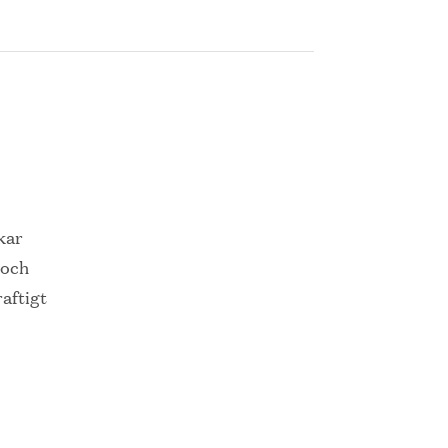
kar
 och
aftigt