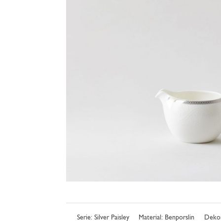
Serie:
Silver Paisley
Material: Benporslin
Dekor