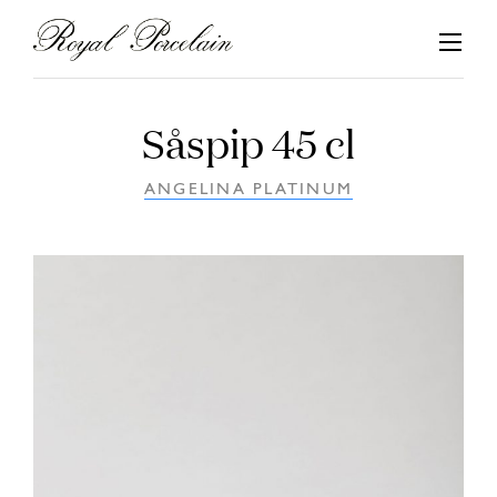
Hoppa
till
innehåll
Såspip 45 cl
ANGELINA PLATINUM