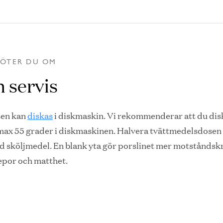
KÖTER DU OM
n servis
sen kan
diskas
i diskmaskin. Vi rekommenderar att du dis
 max 55 grader i diskmaskinen. Halvera tvättmedelsdosen
d sköljmedel. En blank yta gör porslinet mer motståndskr
epor och matthet.