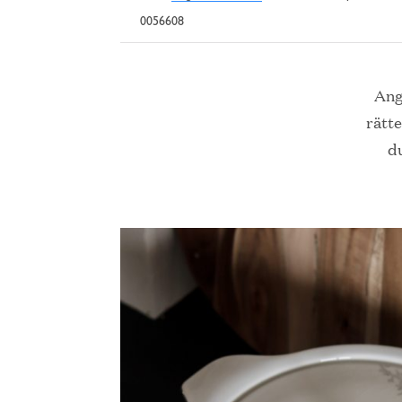
0056608
Ang
rätte
du