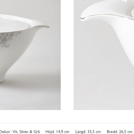
Dekor: Vit, Silver & Grå
Höjd: 14,9 cm
Längd: 33,5 cm
Bredd: 26,5 cm