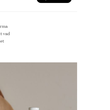
arma
tt vad
ket