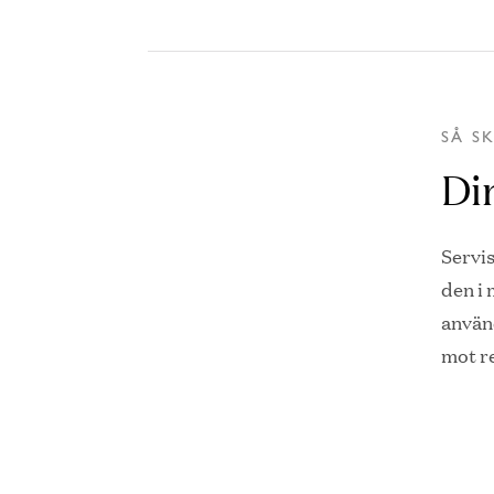
SÅ S
Di
Servi
den i
använ
mot r