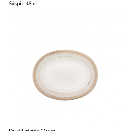
Såspip 48 cl
Fat till såspip 20 cm